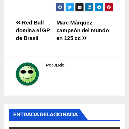
Navegación
Red Bull
Marc Márquez
domina el GP
campeón del mundo
de
de Brasil
en 125 cc
entradas
Por
JLRio
ENTRADA RELACIONADA