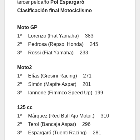
tercer peldaño
Pol Espargaró
.
Clasificación final Motociclismo
Moto GP
1º Lorenzo (Fiat Yamaha) 383
2º Pedrosa (Repsol Honda) 245
3º Rossi (Fiat Yamaha) 233
Moto2
1º Elías (Gresini Racing) 271
2º Simón (Mapfre Aspar) 201
3º Iannone (Fimmco Speed Up) 199
125 cc
1º Márquez (Red Bull Ajo Motor.) 310
2º Terol (Bancaja Aspar) 296
3º Espargaró (Tuenti Racing) 281