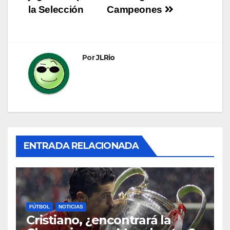
de
la Selección
Campeones
entradas
Por
JLRio
ENTRADA RELACIONADA
FÚTBOL
NOTICIAS
Cristiano, ¿encontrará la