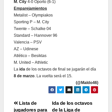
M. City
4-0 Oporto (6-1)
Emparejamientos
Metalist – Olympiakos
Sporting P – M. City
Twente – Schalke 04
Standard – Hannover 96
Valencia – PSV
AZ – Udin
ese
Atlético – Besiktas
M. United – Athletic
La
ida
de los octavos de final se jugarán el día
8 de marzo
. La vuelta será el 15.
(@Maldo46)
Navegación
Lista de
Ida de los octavos
jugadores para
de la Liga de