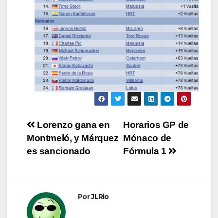
Navegación
Lorenzo gana en
Horarios GP de
Montmeló, y Márquez
Mónaco de
de
es sancionado
Fórmula 1
entradas
Por
JLRio