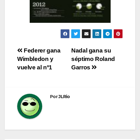
Navegación
Federer gana
Nadal gana su
Wimbledon y
séptimo Roland
de
vuelve al nº1
Garros
entradas
Por
JLRio