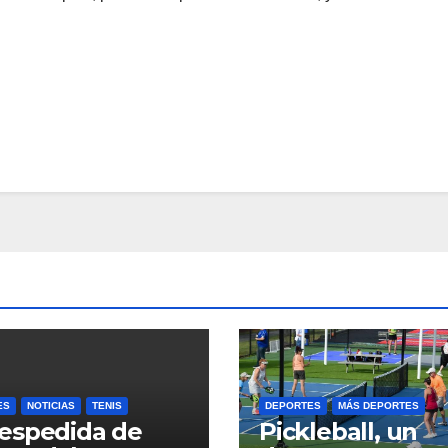
ES
NOTICIAS
TENIS
DEPORTES
MÁS DEPORTES
espedida de
Pickleball, un