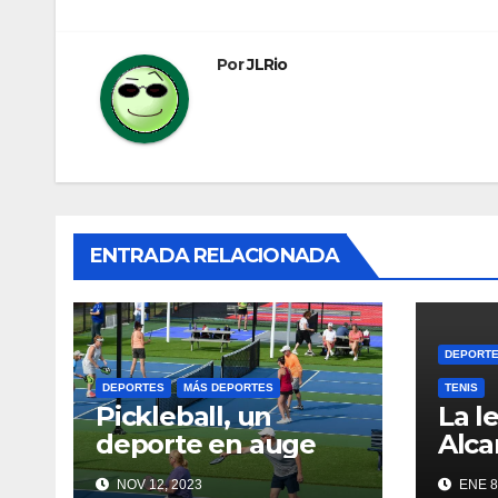
entradas
Por
JLRio
ENTRADA RELACIONADA
DEPORT
DEPORTES
MÁS DEPORTES
TENIS
Pickleball, un
La l
deporte en auge
Alca
NOV 12, 2023
ENE 8