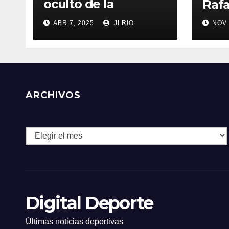
oculto de la
Rafa
resistencia
ABR 7, 2025
JLRIO
NOV 
ARCHIVOS
Archivos
Digital Deporte
Últimas noticias deportivas