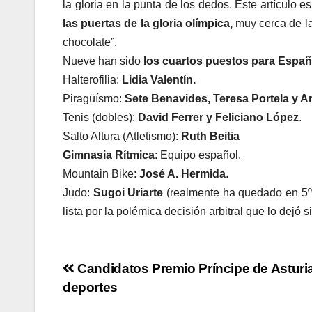
la gloria en la punta de los dedos. Este artículo
las puertas de la gloria olímpica,
muy cerca de l
chocolate”.
Nueve han sido
los cuartos puestos para Espa
Halterofilia:
Lidia Valentín.
Piragüísmo:
Sete Benavides, Teresa Portela y A
Tenis (dobles):
David Ferrer y Feliciano López
.
Salto Altura (Atletismo):
Ruth Beitia
Gimnasia Rítmica
: Equipo español.
Mountain Bike:
José A. Hermida
.
Judo:
Sugoi Uriarte
(realmente ha quedado en 5º 
lista por la polémica decisión arbitral que lo dejó
Navegación
Candidatos Premio Príncipe de Asturia
deportes
de