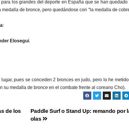
 es para los grandes del deporte en España que se han quedado
a medalla de bronce, pero quedándose con “la medalla de cobr
ña
:
nder Elosegui
.
lugar, pues se conceden 2 bronces en judo, pero lo he metido
 sin su medalla de bronce en el combate frente al coreano Cho).
s de los
Paddle Surf o Stand Up: remando por l
olas