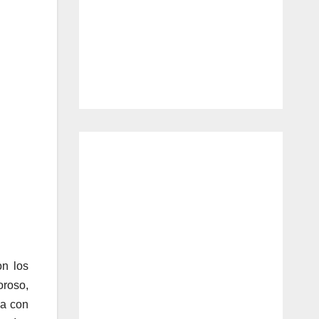
on los
oroso,
ja con