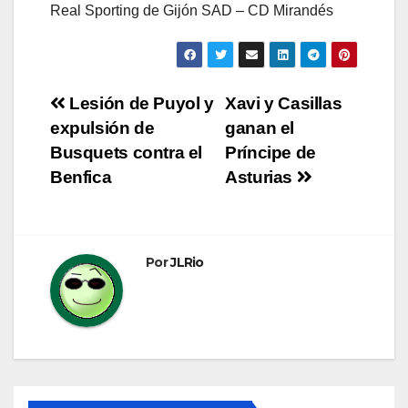
Real Sporting de Gijón SAD – CD Mirandés
Navegación
Lesión de Puyol y
Xavi y Casillas
expulsión de
ganan el
de
Busquets contra el
Príncipe de
entradas
Benfica
Asturias
Por
JLRio