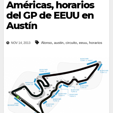
Américas, horarios
del GP de EEUU en
Austín
,
,
,
,
Alonso
austin
circuito
eeuu
horarios
NOV 14, 2013