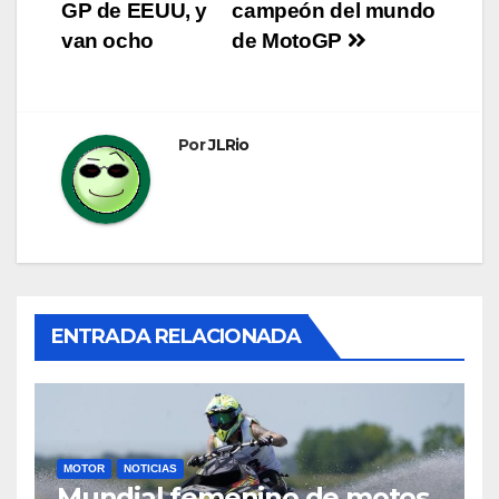
GP de EEUU, y
campeón del mundo
de
van ocho
de MotoGP
entradas
Por
JLRio
ENTRADA RELACIONADA
MOTOR
NOTICIAS
Mundial femenino de motos