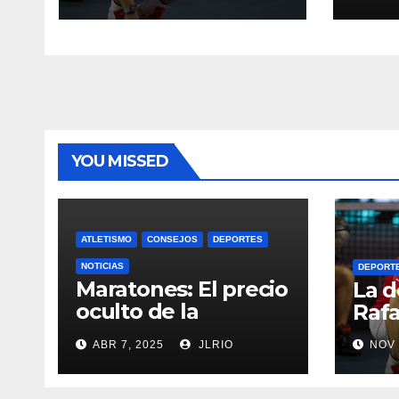
YOU MISSED
ATLETISMO
CONSEJOS
DEPORTES
NOTICIAS
DEPORT
Maratones: El precio
La d
oculto de la
Rafa
resistencia
ABR 7, 2025
JLRIO
NOV 