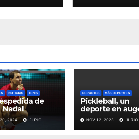
ES
NOTICIAS
TENIS
DEPORTES
MÁS DEPORTES
espedida de
Pickleball, un
 Nadal
deporte en aug
20, 2024
JLRIO
NOV 12, 2023
JLRIO