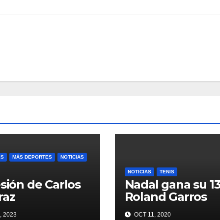
ES
MÁS DEPORTES
NOTICIAS
NOTICIAS
TENIS
esión de Carlos
Nadal gana su 13
raz
Roland Garros
, 2023
OCT 11, 2020