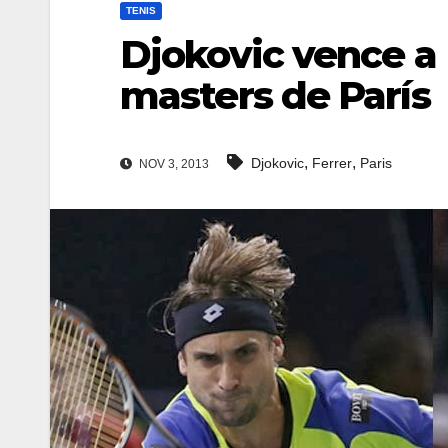
TENIS
Djokovic vence a F
masters de París
,
,
Djokovic
Ferrer
Paris
NOV 3, 2013