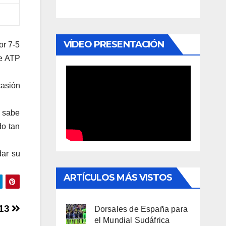
VÍDEO PRESENTACIÓN
or 7-5
de ATP
casión
e sabe
do tan
dar su
ARTÍCULOS MÁS VISTOS
013
Dorsales de España para
el Mundial Sudáfrica