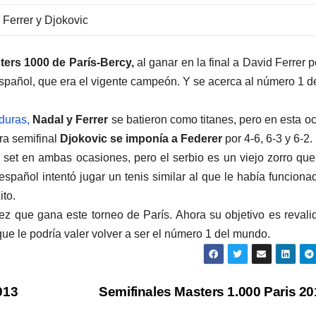
Ferrer y Djokovic
ers 1000 de París-Bercy,
al ganar en la final a David Ferrer p
al español, que era el vigente campeón. Y se acerca al número 1 
duras,
Nadal y Ferrer
se batieron como titanes, pero en esta o
tra semifinal
Djokovic se imponía a Federer
por 4-6, 6-3 y 6-2.
el set en ambas ocasiones, pero el serbio es un viejo zorro qu
pañol intentó jugar un tenis similar al que le había funciona
ito.
z que gana este torneo de París. Ahora su objetivo es revali
ue le podría valer volver a ser el número 1 del mundo.
013
Semifinales Masters 1.000 Paris 2