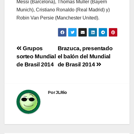
Messi (Barcelona), Thomas Muller (Bayern
Munich), Cristiano Ronaldo (Real Madrid) y)
Robin Van Persie (Manchester United).
Navegación
Grupos
Brazuca, presentado
sorteo Mundial
el balón del Mundial
de
de Brasil 2014
de Brasil 2014
entradas
Por
JLRio