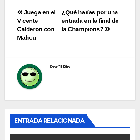
Navegación
Juega en el
¿Qué harías por una
Vicente
entrada en la final de
de
Calderón con
la Champions?
entradas
Mahou
Por
JLRio
ENTRADA RELACIONADA