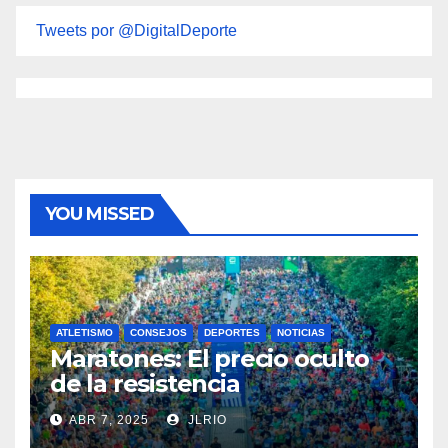
Tweets por @DigitalDeporte
YOU MISSED
ATLETISMO
CONSEJOS
DEPORTES
NOTICIAS
Maratones: El precio oculto
de la resistencia
ABR 7, 2025
JLRIO