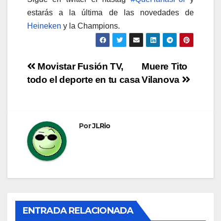
estarás a la última de las novedades de
Heineken
y la Champions.
Navegación
Movistar Fusión TV,
Muere Tito
todo el deporte en tu casa
Vilanova
de
entradas
Por
JLRio
ENTRADA RELACIONADA