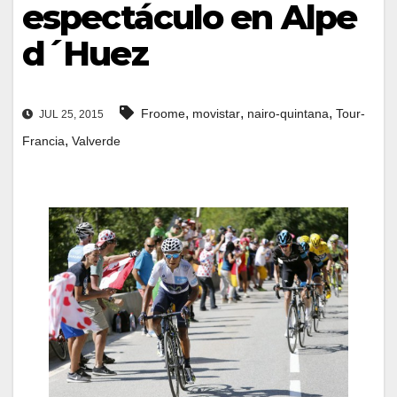
espectáculo en Alpe
d´Huez
,
,
,
Froome
movistar
nairo-quintana
Tour-
JUL 25, 2015
,
Francia
Valverde