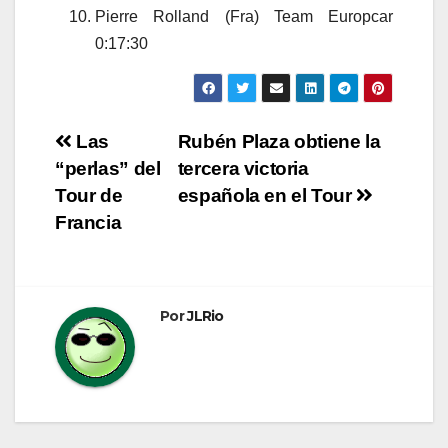
Pierre Rolland (Fra) Team Europcar
0:17:30
Navegación
Las
Rubén Plaza obtiene la
“perlas” del
tercera victoria
de
Tour de
española en el Tour
entradas
Francia
Por
JLRio