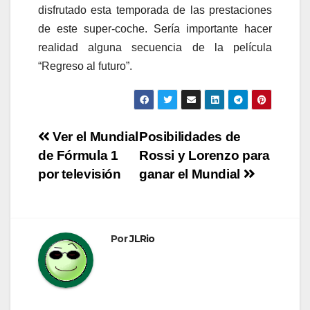
disfrutado esta temporada de las prestaciones
de este super-coche. Sería importante hacer
realidad alguna secuencia de la película
“Regreso al futuro”.
Navegación
Ver el Mundial
Posibilidades de
de Fórmula 1
Rossi y Lorenzo para
de
por televisión
ganar el Mundial
entradas
Por
JLRio