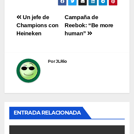
Navegación
Un jefe de
Campaña de
Champions con
Reebok: “Be more
de
Heineken
human”
entradas
Por
JLRio
ENTRADA RELACIONADA