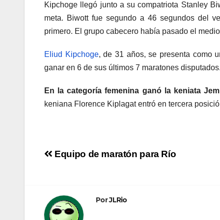
Kipchoge llegó junto a su compatriota Stanley Biwo
meta. Biwott fue segundo a 46 segundos del ven
primero. El grupo cabecero había pasado el medio
Eliud Kipchoge
, de 31 años, se presenta como un
ganar en 6 de sus últimos 7 maratones disputados
En la categoría femenina ganó la keniata J
keniana Florence Kiplagat entró en tercera posició
Navegación
Equipo de maratón para Río
de
entradas
Por
JLRio