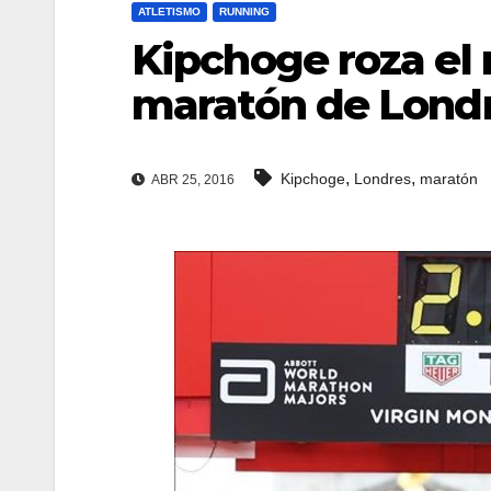
ATLETISMO
RUNNING
Kipchoge roza el 
maratón de Lond
,
,
Kipchoge
Londres
maratón
ABR 25, 2016