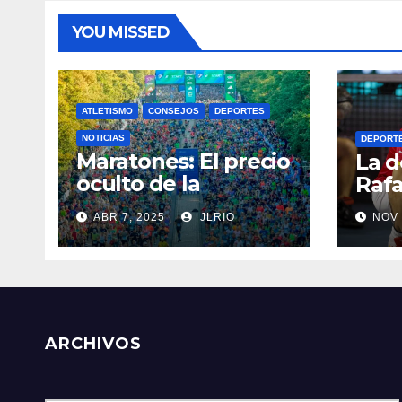
YOU MISSED
ATLETISMO
CONSEJOS
DEPORTES
NOTICIAS
DEPORT
Maratones: El precio
La d
oculto de la
Rafa
resistencia
ABR 7, 2025
JLRIO
NOV 
ARCHIVOS