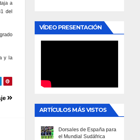
taja a
31 del
VÍDEO PRESENTACIÓN
ogrado
a y la
aje
ARTÍCULOS MÁS VISTOS
Dorsales de España para
el Mundial Sudáfrica