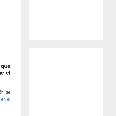
 que
ue el
tón de
 en el