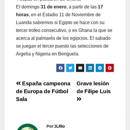
El domingo
31 de enero
, a partir de las
17
horas
, en el Estadio 11 de Noviembre de
Luanda sabremos si Egipto se hace con su
tercer trofeo consecutivo, o es Ghana la que se
acerca al palmarés de los egipcios. El sabado
se juegan el tercer puesto las selecciones de
Argelia y Nigeria en Benguela.
Navegación
España campeona
Grave lesión
de Europa de Fútbol
de Filipe Luis
de
Sala
entradas
Por
JLRio