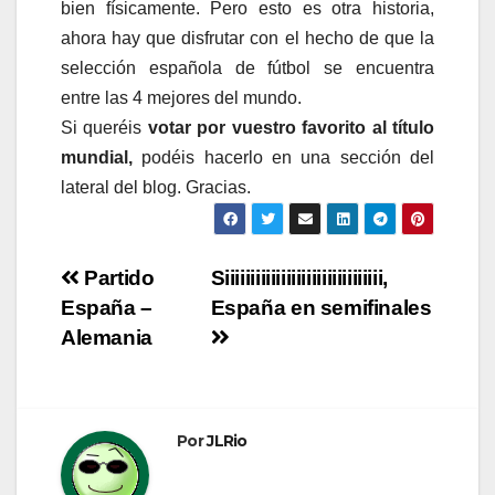
bien físicamente. Pero esto es otra historia,
ahora hay que disfrutar con el hecho de que la
selección española de fútbol se encuentra
entre las 4 mejores del mundo.
Si queréis
votar por vuestro favorito al título
mundial,
podéis hacerlo en una sección del
lateral del blog. Gracias.
Navegación
Partido
Siiiiiiiiiiiiiiiiiiiiiiiiiiiiiii,
España –
España en semifinales
de
Alemania
entradas
Por
JLRio