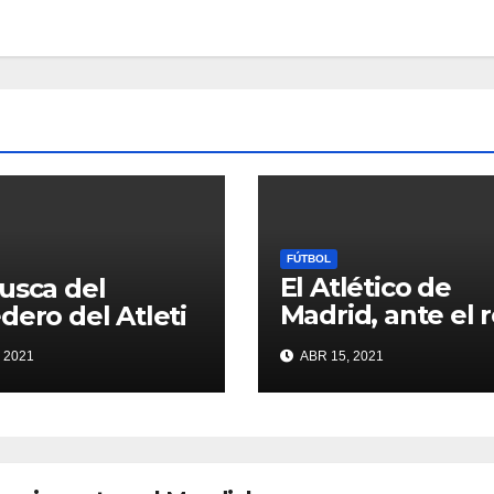
FÚTBOL
El Atlético de
usca del
Madrid, ante el 
dero del Atleti
de conquistar la 
 2021
ABR 15, 2021