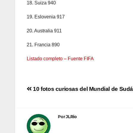
18. Suiza 940
19. Eslovenia 917
20. Australia 911
21. Francia 890
Listado completo – Fuente FIFA
Navegación
10 fotos curiosas del Mundial de Sudá
de
entradas
Por
JLRio