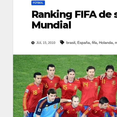
FÚTBOL
Ranking FIFA de s
Mundial
,
,
,
,
brasil
España
fifa
Holanda
m
JUL 15, 2010