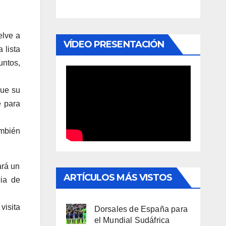
lve a
VÍDEO PRESENTACIÓN
 lista
untos,
que su
e para
ambién
ará un
ARTÍCULOS MÁS VISTOS
cia de
visita
Dorsales de España para
el Mundial Sudáfrica