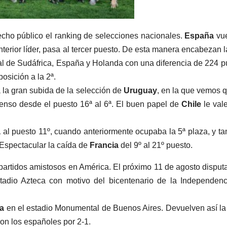
echo público el ranking de selecciones nacionales.
España
vue
anterior líder, pasa al tercer puesto. De esta manera encabezan la
al de Sudáfrica, España y Holanda con una diferencia de 224 p
sición a la 2ª.
a la gran subida de la selección de
Uruguay
, en la que vemos 
scenso desde el puesto 16ª al 6ª. El buen papel de
Chile
le val
a
al puesto 11º, cuando anteriormente ocupaba la 5ª plaza, y t
. Espectacular la caída de
Francia
del 9º al 21º puesto.
s partidos amistosos en América. El próximo 11 de agosto disput
adio Azteca con motivo del bicentenario de la Independen
na
en el estadio Monumental de Buenos Aires. Devuelven así la 
on los españoles por 2-1.