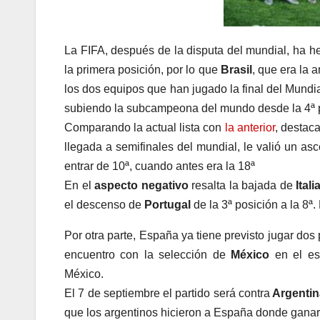
La FIFA, después de la disputa del mundial, ha h
la primera posición, por lo que
Brasil
, que era la 
los dos equipos que han jugado la final del Mundi
subiendo la subcampeona del mundo desde la 4ª po
Comparando la actual lista con
la anterior
, destac
llegada a semifinales del mundial, le valió un a
entrar de 10ª, cuando antes era la 18ª
En el
aspecto negativo
resalta la bajada de
Itali
el descenso de
Portugal
de la 3ª posición a la 8ª
Por otra parte, España ya tiene previsto jugar do
encuentro con la selección de
México
en el est
México.
El 7 de septiembre el partido será contra
Argenti
que los argentinos hicieron a España donde ganar