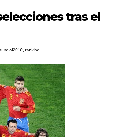
elecciones tras el
,
undial2010
ránking