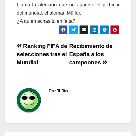
Llama la atención que no aparece el pichichi
del mundial, el alemán Müller.
¿A quién echas tú en falta?.
Navegación
Ranking FIFA de
Recibimiento de
selecciones tras el
España a los
de
Mundial
campeones
entradas
Por
JLRio