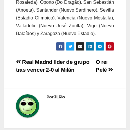
Rosaleda), Oporto (Do Dragão), San Sebastián
(Anoeta), Santander (Nuevo Sardinero), Sevilla
(Estadio Olímpico), Valencia (Nuevo Mestalla),
Valladolid (Nuevo José Zorilla), Vigo (Nuevo
Balaídos) y Zaragoza (Nuevo Estadio).
Navegación
Real Madrid líder de grupo
O rei
tras vencer 2-0 al Milán
Pelé
de
entradas
Por
JLRio