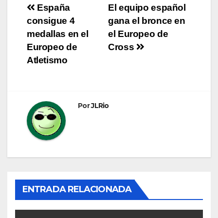
Navegación
España
El equipo español
consigue 4
gana el bronce en
de
medallas en el
el Europeo de
entradas
Europeo de
Cross
Atletismo
Por
JLRio
ENTRADA RELACIONADA