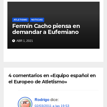
ATLETISMO
NOTICIAS
Fermín Cacho piensa en
demandar a Eufemiano
Fuentes
ABR 1, 2021
4 comentarios en «Equipo español en
el Europeo de Atletismo»
Rodrigo
dice:
02/03/2011 a las 19:53