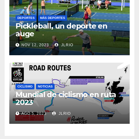
DEPORTES
MÁS DEPORTES
Pickleball, un deporte en
auge
NOV 12, 2023
JLRIO
CICLISMO
NOTICIAS
Mundial de ciclismo en ruta
2023
AGO 5, 2023
JLRIO