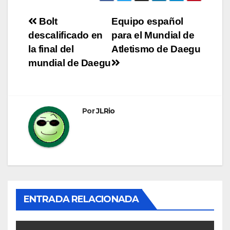
Navegación
Bolt
Equipo español
descalificado en
para el Mundial de
de
la final del
Atletismo de Daegu
entradas
mundial de Daegu
Por
JLRio
ENTRADA RELACIONADA