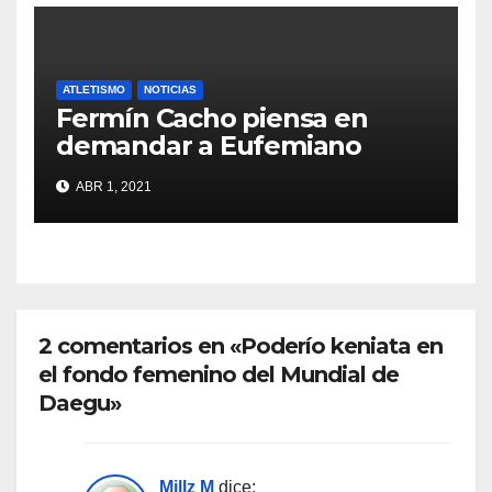
ATLETISMO
NOTICIAS
Fermín Cacho piensa en
demandar a Eufemiano
Fuentes
ABR 1, 2021
2 comentarios en «Poderío keniata en
el fondo femenino del Mundial de
Daegu»
Millz M
dice: