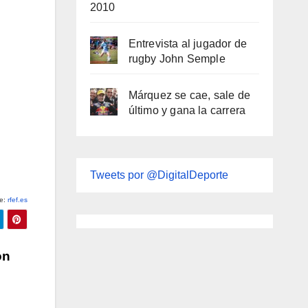
2010
Entrevista al jugador de
rugby John Semple
Márquez se cae, sale de
último y gana la carrera
Tweets por @DigitalDeporte
e:
rfef.es
on