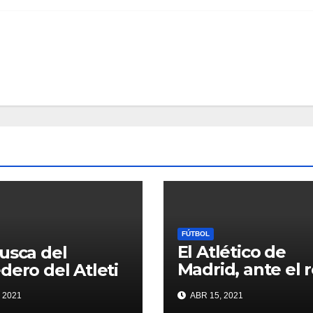
FÚTBOL
El Atlético de
usca del
Madrid, ante el 
dero del Atleti
de conquistar la 
 2021
ABR 15, 2021