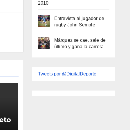
2010
Entrevista al jugador de
rugby John Semple
Márquez se cae, sale de
último y gana la carrera
Tweets por @DigitalDeporte
reto
liga