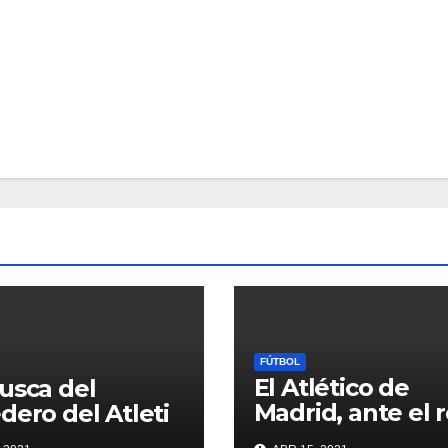
FÚTBOL
El Atlético de
usca del
Madrid, ante el 
dero del Atleti
de conquistar la 