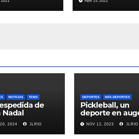
 2021
ABR 15, 2021
ES
NOTICIAS
TENIS
DEPORTES
MÁS DEPORTES
espedida de
Pickleball, un
 Nadal
deporte en aug
20, 2024
JLRIO
NOV 12, 2023
JLRIO