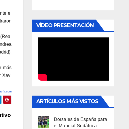
nte el
traron
VÍDEO PRESENTACIÓN
(Real
Andrea
drid),
or más
y Xavi
efa.com
ARTÍCULOS MÁS VISTOS
tivo
Dorsales de España para
el Mundial Sudáfrica