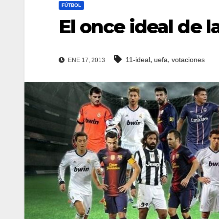
FÚTBOL
El once ideal de 
,
,
11-ideal
uefa
votaciones
ENE 17, 2013