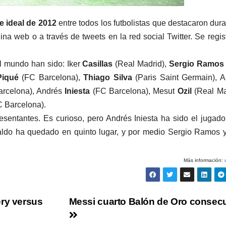
e ideal de 2012
entre todos los futbolistas que destacaron dura
na web o a través de tweets en la red social Twitter. Se regis
l mundo han sido: Iker
Casillas
(Real Madrid),
Sergio Ramos
iqué
(FC Barcelona),
Thiago Silva
(Paris Saint Germain), 
rcelona), Andrés
Iniesta
(FC Barcelona), Mesut
Ozil
(Real Ma
 Barcelona).
esentantes. Es curioso, pero Andrés Iniesta ha sido el jugad
naldo ha quedado en quinto lugar, y por medio Sergio Ramos 
Más información:
u
ery versus
Messi cuarto Balón de Oro consecu