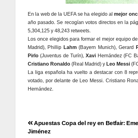
En la web de la UEFA se ha elegido al
mejor onc
año pasado. Se recogían votos directos en la pági
5,304,125 y 48,243 retweets.
Los once elegidos para formar el mejor equipo de
Madrid), Phillip
Lahm
(Bayern Munich), Gerard
P
Pirlo
(Juventus de Turín),
Xavi
Hernández (FC Ba
Cristiano Ronaldo
(Real Madrid) y
Leo Messi
(FC
La liga española ha vuelto a destacar con 8 repr
votado, por delante de Leo Messi. Cristiano Ro
Hernández.
Navegación
Apuestas Copa del rey en Betfair: Em
Jiménez
de