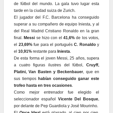
de fútbol del mundo. La gala tuvo lugar esta
tarde en la ciudad suiza de Zurich.
El jugador del F.C. Barcelona ha conseguido
superar a su compañero de equipo Iniesta, y al
del Real Madrid Cristiano Ronaldo en la gran
final.
Messi
se hizo con el
41,6%
de los votos,
el
23,69%
fue para el portugués
C. Ronaldo
y
el
10,91%
restante para
Iniesta
.
De esta forma el joven Messi, 25 años, supera
a cuatro figuras ilustres del fútbol,
Cruyff,
Platini, Van Basten y Beckenbauer
, que en
sus tiempos
habían conseguido ganar este
trofeo hasta en tres ocasiones
.
Como mejor entrenador fue elegido el
seleccionador español
Vicente Del Bosque
,
por delante de Pep Guardiola y José Mourinho.
El
Once Ideal
está plagado, al cien por cien,