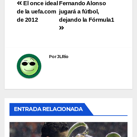
Navegación
El once ideal
Fernando Alonso
de la uefa.com
jugará a fútbol,
de
de 2012
dejando la Fórmula1
entradas
Por
JLRio
ENTRADA RELACIONADA