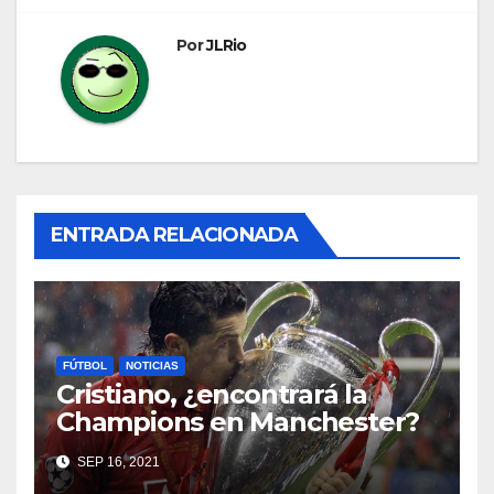
Por
JLRio
ENTRADA RELACIONADA
FÚTBOL
NOTICIAS
Cristiano, ¿encontrará la
Champions en Manchester?
SEP 16, 2021