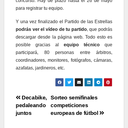
concurso. Hay de plazo hasta el 26 de mayo
para registrar tu equipo.
Y una vez finalizado el Partido de las Estrellas
podrás ver el vídeo de tu partido
, que podrás
descargar desde la página web. Todo esto es
posible gracias al
equipo técnico
que
participará, 80 personas entre árbitros,
coordinadores, monitores, fotógrafos, cámaras,
azafatas, jardineros, etc.
Navegación
Decabike,
Sorteo semifinales
pedaleando
competiciones
de
juntos
europeas de fútbol
entradas