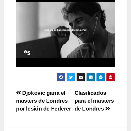
Navegación
Djokovic gana el
Clasificados
masters de Londres
para el masters
de
por lesión de Federer
de Londres
entradas