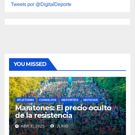
Tweets por @DigitalDeporte
YOU MISSED
ATLETISMO
CONSEJOS
DEPORTES
NOTICIAS
Maratones: El precio oculto
de la resistencia
ABR 7, 2025
JLRIO