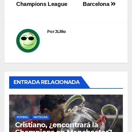
de
Champions League
Barcelona
entradas
Por
JLRio
ENTRADA RELACIONADA
FÚTBOL
NOTICIAS
Cristiano, ¿encontrará la