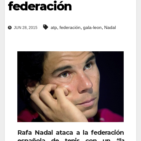
federación
,
,
,
atp
federación
gala-leon
Nadal
JUN 28, 2015
Rafa Nadal ataca a la federación
española de tenis con un
“la