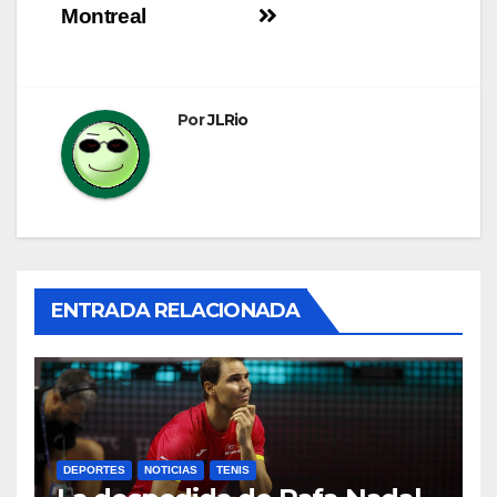
de
Montreal
entradas
Por
JLRio
ENTRADA RELACIONADA
DEPORTES
NOTICIAS
TENIS