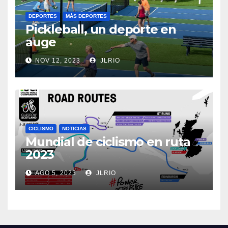
DEPORTES
MÁS DEPORTES
Pickleball, un deporte en
auge
NOV 12, 2023
JLRIO
CICLISMO
NOTICIAS
Mundial de ciclismo en ruta
2023
AGO 5, 2023
JLRIO