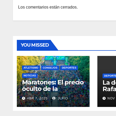
Los comentarios están cerrados.
YOU MISSED
ATLETISMO
CONSEJOS
DEPORTES
NOTICIAS
DEPORT
Maratones: El precio
La d
oculto de la
Rafa
resistencia
ABR 7, 2025
JLRIO
NOV 