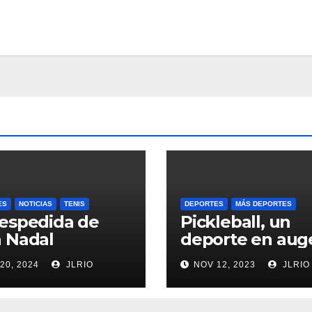
ES
NOTICIAS
TENIS
DEPORTES
MÁS DEPORTES
espedida de
Pickleball, un
 Nadal
deporte en aug
20, 2024
JLRIO
NOV 12, 2023
JLRIO