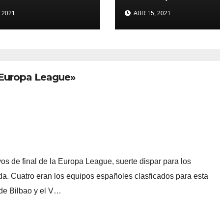
de conquistar la 
 2021
ABR 15, 2021
 Europa League»
os de final de la Europa League, suerte dispar para los
ida. Cuatro eran los equipos españoles clasficados para esta
c de Bilbao y el V…