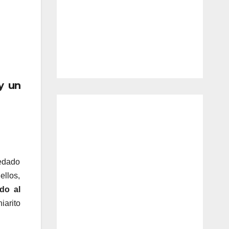
y un
uedado
ellos,
do al
iarito