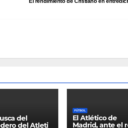
El rendimiento de Cristiano en entredi
FÚTBOL
El Atlético de
usca del
Madrid, ante el 
dero del Atleti