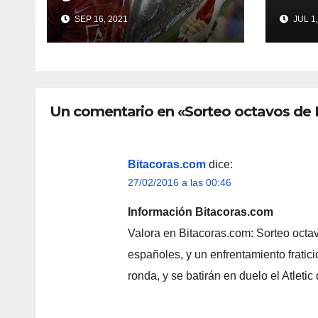
Champions en
SEP 16, 2021
JUL 1,
Manchester?
Un comentario en «Sorteo octavos de
Bitacoras.com
dice:
27/02/2016 a las 00:46
Información Bitacoras.com
Valora en Bitacoras.com: Sorteo octav
españoles, y un enfrentamiento fratic
ronda, y se batirán en duelo el Atleti