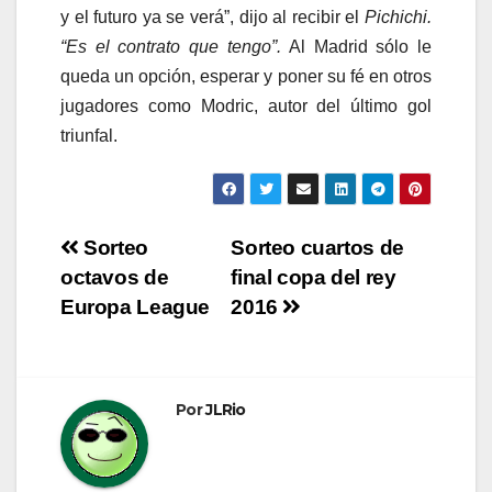
y el futuro ya se verá”, dijo al recibir el
Pichichi.
“Es el contrato que tengo”.
Al Madrid sólo le
queda un opción, esperar y poner su fé en otros
jugadores como Modric, autor del último gol
triunfal.
Navegación
Sorteo
Sorteo cuartos de
octavos de
final copa del rey
de
Europa League
2016
entradas
Por
JLRio