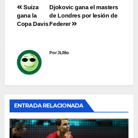
Navegación
Suiza
Djokovic gana el masters
gana la
de Londres por lesión de
de
Copa Davis
Federer
entradas
Por
JLRio
ENTRADA RELACIONADA