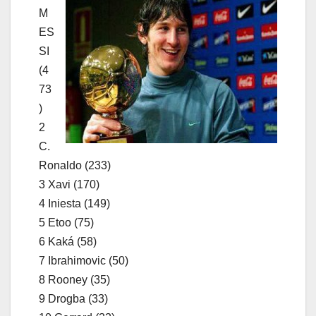
M
ES
SI
(4
73
)
2
C.
Ronaldo (233)
3 Xavi (170)
4 Iniesta (149)
5 Etoo (75)
6 Kaká (58)
7 Ibrahimovic (50)
8 Rooney (35)
9 Drogba (33)