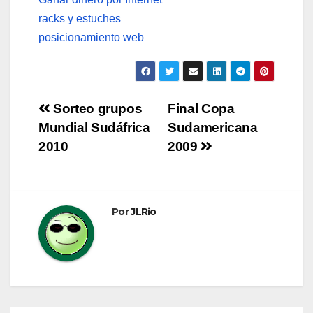
racks y estuches
posicionamiento web
Navegación
Sorteo grupos
Final Copa
Mundial Sudáfrica
Sudamericana
de
2010
2009
entradas
Por
JLRio