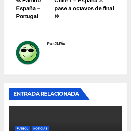
Navegación
Partido
Chile 1 – España 2,
España –
pase a octavos de final
de
Portugal
entradas
Por
JLRio
ENTRADA RELACIONADA
FÚTBOL
NOTICIAS