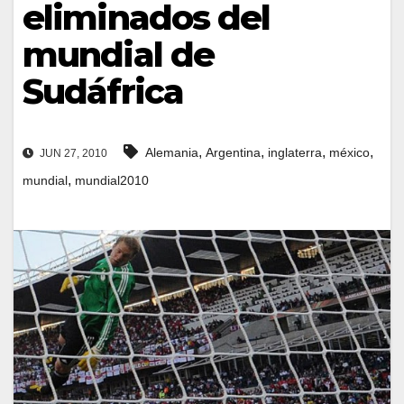
eliminados del
mundial de
Sudáfrica
,
,
,
,
Alemania
Argentina
inglaterra
méxico
JUN 27, 2010
,
mundial
mundial2010