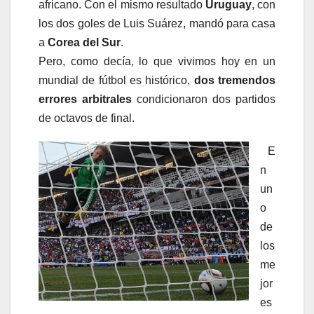
africano. Con el mismo resultado
Uruguay
, con
los dos goles de Luis Suárez, mandó para casa
a
Corea del Sur
.
Pero, como decía, lo que vivimos hoy en un
mundial de fútbol es histórico,
dos tremendos
errores arbitrales
condicionaron dos partidos
de octavos de final.
E
n
un
o
de
los
me
jor
es