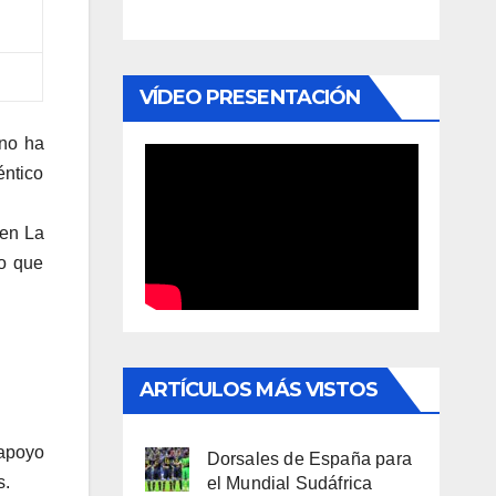
VÍDEO PRESENTACIÓN
 no ha
éntico
 en La
ho que
ARTÍCULOS MÁS VISTOS
 apoyo
Dorsales de España para
s.
el Mundial Sudáfrica