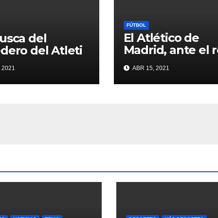
FÚTBOL
El Atlético de
usca del
Madrid, ante el 
dero del Atleti
de conquistar la 
 2021
ABR 15, 2021