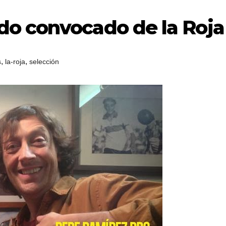
o convocado de la Roja
,
,
s
la-roja
selección