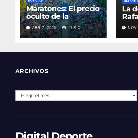
NOTICIAS
DEPORT
Maratones: El precio
La d
oculto de la
Rafa
resistencia
ABR 7, 2025
JLRIO
NOV 
ARCHIVOS
Archivos
Digital Deporte