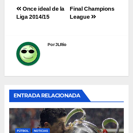
Navegación
Once ideal de la
Final Champions
Liga 2014/15
League
de
entradas
Por
JLRio
ENTRADA RELACIONADA
FÚTBOL
NOTICIAS