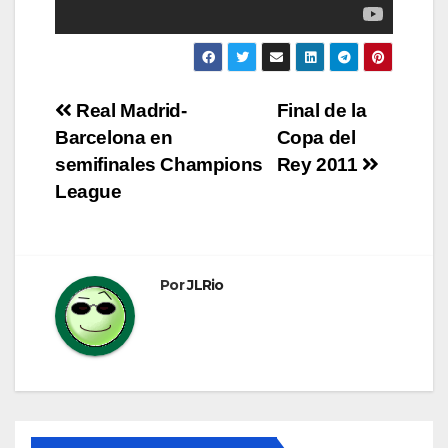
Navegación
Real Madrid-
Final de la
Barcelona en
Copa del
de
semifinales Champions
Rey 2011
entradas
League
Por
JLRio