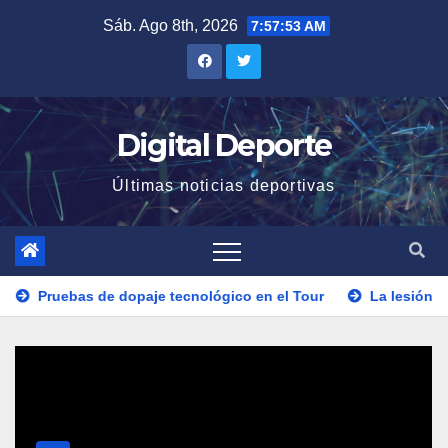
Saltar
Sáb. Ago 8th, 2026
7:57:53 AM
al
contenido
Digital Deporte
Últimas noticias deportivas
bas de dopaje tecnológico en el Tour
La lesión de Carlos A