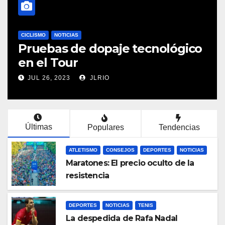
e tecnológico
DEPORTES
MÁS DEPORTES
NOTICIAS
La lesión de Carlos 
ENE 8, 2023
JLRIO
Últimas
Populares
Tendencias
ATLETISMO
CONSEJOS
DEPORTES
NOTICIAS
Maratones: El precio oculto de la
resistencia
DEPORTES
NOTICIAS
TENIS
La despedida de Rafa Nadal