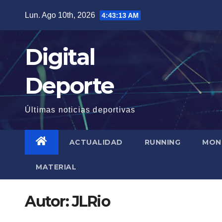
Saltar
Lun. Ago 10th, 2026
4:43:14 AM
al
contenido
Digital
Deporte
Últimas noticias deportivas
ACTUALIDAD
RUNNING
MON
MATERIAL
Autor:
JLRio