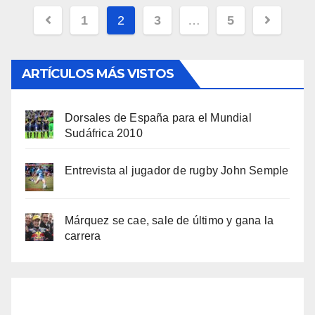
Navegación
1
2
3
…
5
de
entradas
ARTÍCULOS MÁS VISTOS
Dorsales de España para el Mundial
Sudáfrica 2010
Entrevista al jugador de rugby John Semple
Márquez se cae, sale de último y gana la
carrera