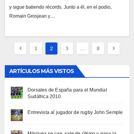
y sigue batiendo récords. Junto a él, en el podio,
Romain Grosjean y…
Navegación
1
2
3
…
8
de
entradas
ARTÍCULOS MÁS VISTOS
Dorsales de España para el Mundial
Sudáfrica 2010
Entrevista al jugador de rugby John Semple
Márquez se cae, sale de último y gana la