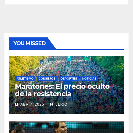
YOU MISSED
ATLETISMO
CONSEJOS
DEPORTES
NOTICIAS
Maratones: El precio oculto
de la resistencia
ABR 7, 2025
JLRIO